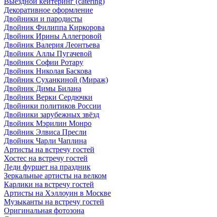
Выездной кейтеринг (catering)
Декоративное оформление
Двойники и пародисты
Двойник Филиппа Киркорова
Двойник Ирины Аллегровой
Двойник Валерия Леонтьева
Двойник Аллы Пугачевой
Двойник Софии Ротару
Двойник Николая Баскова
Двойник Суханкиной (Мираж)
Двойник Димы Билана
Двойник Верки Сердючки
Двойники политиков России
Двойники зарубежных звёзд
Двойник Мэрилин Монро
Двойник Элвиса Пресли
Двойник Чарли Чаплина
Артисты на встречу гостей
Хостес на встречу гостей
Леди фуршет на праздник
Зеркальные артисты на велком
Карлики на встречу гостей
Артисты на Хэллоуин в Москве
Музыканты на встречу гостей
Оригинальная фотозона