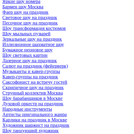
Яркие шоу номера
Бармен шоу Москва
Фаер шоу на праздник
Световое шоу на праздник
Песочное шоу на праздник
Шоу трансформация костюмов
Шоу мыльных пузырей
Зеркальные шоу на праздник
Иллюзионное шахматное шоу
Бумажное неоновое шоу
Шоу световых картин
Лазерное шоу на праздник
Салют на праздник (фейерверк)
Музыканты и кавер-группы
Кавер-группы на праздник
Саксофонист на встречу гостей
Скрипичное шоу на праздник
Струнный коллектив Москва
Шоу барабанщиков в Москве
Духовой оркестр на праздник
Народные инструменты
Артисты оригинального жанра
Карлики на праздник в Москве
Художник шаржист на праздник
Шоу танцующий художник