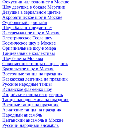
Фокусник иллюзионист в Москве
Шоу девушка в бокале Мартини
Девушка в зеркальном цветке
Акробатическое шоу в Москве
Футбольный фристайл
Шоу «Баланс предметов»
Экстремальное шоу в Москве
Электрическое Тесла шоу
Космическое шоу в Москве
Оригинальные шоу-номера
Танцевальные коллективы
Шоу балеты Москвы
Современные танцы на праздник
Бразильское шоу в Москве
Восточные танцы на праздник
Кавказская лезгинка на праздник
Русские народные танцы
Испанское фламенко шоу
Индийские танцы на праздник
Танцы народов мира на праздник
Военные танцы на праздник
Азиатские танцы на праздник
Народный ансамбль
Цыганский ансамбль в Москве
Русский народный ансамбль