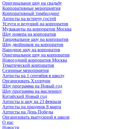
Оригинальное шоу на свадьбу
Корпоративные мероприятия
Корпоративный тимбилдинг
Артисты на встречу гостей
Услуги и ведущий на корпоратив
Музыканты на корпоратив Москва
Шоу номера на корпоратив
Танцевальное шоу на корпоратив
Шоу двойников на корпоратив
Народное шоу на корпоратив
Оригинальное шоу на корпоратив
Новогодний корпоратив Москва
Тематический корпоратив
Сезонные мероприятия
Артисты на 1 сентября в школу
Организовать Хэллоуин
Шоу программа на Новый год
Шоу программа на масленицу
Китайский Новый год
Артисты и шоу на 23 февраля
Артисты на праздник 8 марта
Артисты на День Победы
Организовать выпускной в школе
О нас
Новости