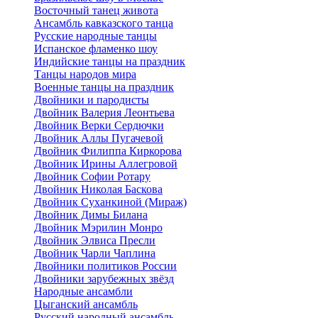
Восточный танец живота
Ансамбль кавказского танца
Русские народные танцы
Испанское фламенко шоу
Индийские танцы на праздник
Танцы народов мира
Военные танцы на праздник
Двойники и пародисты
Двойник Валерия Леонтьева
Двойник Верки Сердючки
Двойник Аллы Пугачевой
Двойник Филиппа Киркорова
Двойник Ирины Аллегровой
Двойник Софии Ротару
Двойник Николая Баскова
Двойник Суханкиной (Мираж)
Двойник Димы Билана
Двойник Мэрилин Монро
Двойник Элвиса Пресли
Двойник Чарли Чаплина
Двойники политиков России
Двойники зарубежных звёзд
Народные ансамбли
Цыганский ансамбль
Русский народный ансамбль