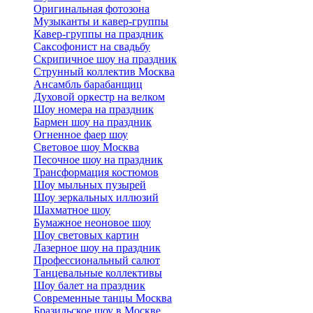
Оригинальная фотозона
Музыканты и кавер-группы
Кавер-группы на праздник
Саксофонист на свадьбу
Скрипичное шоу на праздник
Струнный коллектив Москва
Ансамбль барабанщиц
Духовой оркестр на велком
Шоу номера на праздник
Бармен шоу на праздник
Огненное фаер шоу
Световое шоу Москва
Песочное шоу на праздник
Трансформация костюмов
Шоу мыльных пузырей
Шоу зеркальных иллюзий
Шахматное шоу
Бумажное неоновое шоу
Шоу световых картин
Лазерное шоу на праздник
Профессиональный салют
Танцевальные коллективы
Шоу балет на праздник
Современные танцы Москва
Бразильское шоу в Москве