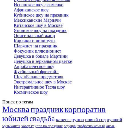
Испанское шоу фламенко
Африканское шоу
Кубинское шоу на праздник
Мексиканские Мариачи
Китайское шоу в Москве
Японское шоу на праздник
Оригинальный жанр
Карлики и лилипуты
Шаржист на праздник
Фокусник иллюзионист
Девушка в бокале Мартини
Девушка в зеркальном цветке
Акробатическое шоу
Футбольный фристайл
Шоу «Баланс предметов»
Экстремальное шоу в Москве
Интерактивное Тесла шоу
Космическое шоу
Поиск по тегам
Москва
праздник
корпоратив
юбилей
свадьба
кавер-группа
новый год
лучший
музыканты
кавер группа на праздник
ведущий
профессиональный
живая