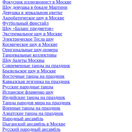
Фокусник иллюзионист в Москве
Шоу девушка в бокале Мартини
Девушка в зеркальном цветке
Акробатическое шоу в Москве
Футбольный фристайл
Шоу «Баланс предметов»
Экстремальное шоу в Москве
Электрическое Тесла шоу
Космическое шоу в Москве
Оригинальные шоу-номера
Танцевальные коллективы
Шоу балеты Москвы
Современные танцы на праздник
Бразильское шоу в Москве
Восточные танцы на праздник
Кавказская лезгинка на праздник
Русские народные танцы
Испанское фламенко шоу
Индийские танцы на праздник
Танцы народов мира на праздник
Военные танцы на праздник
Азиатские танцы на праздник
Народный ансамбль
Цыганский ансамбль в Москве
Русский народный ансамбль