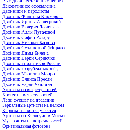
Выездной кейтеринг (catering)
Декоративное оформление
Двойники и пародисты
Двойник Филиппа Киркорова
Двойник Ирины Аллегровой
Двойник Валерия Леонтьева
Двойник Аллы Пугачевой
Двойник Софии Ротару
Двойник Николая Баскова
Двойник Суханкиной (Мираж)
Двойник Димы Билана
Двойник Верки Сердючки
Двойники политиков России
Двойники зарубежных звёзд
Двойник Мэрилин Монро
Двойник Элвиса Пресли
Двойник Чарли Чаплина
Артисты на встречу гостей
Хостес на встречу гостей
Леди фуршет на праздник
Зеркальные артисты на велком
Карлики на встречу гостей
Артисты на Хэллоуин в Москве
Музыканты на встречу гостей
Оригинальная фотозона