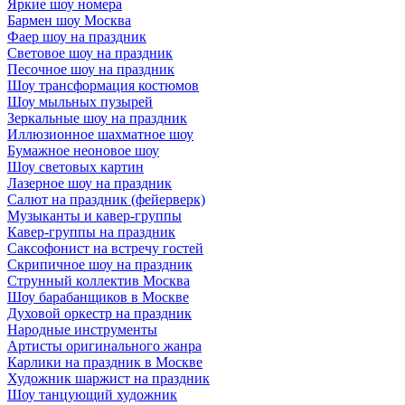
Яркие шоу номера
Бармен шоу Москва
Фаер шоу на праздник
Световое шоу на праздник
Песочное шоу на праздник
Шоу трансформация костюмов
Шоу мыльных пузырей
Зеркальные шоу на праздник
Иллюзионное шахматное шоу
Бумажное неоновое шоу
Шоу световых картин
Лазерное шоу на праздник
Салют на праздник (фейерверк)
Музыканты и кавер-группы
Кавер-группы на праздник
Саксофонист на встречу гостей
Скрипичное шоу на праздник
Струнный коллектив Москва
Шоу барабанщиков в Москве
Духовой оркестр на праздник
Народные инструменты
Артисты оригинального жанра
Карлики на праздник в Москве
Художник шаржист на праздник
Шоу танцующий художник