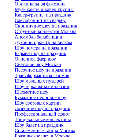
Оригинальная фотозона
Музыканты и кавер-группы
Кавер-группы на праздник
Саксофонист на свадьбу
Скрипичное шоу на праздник
Струнный коллектив Москва
Ансамбль барабанщиц
Духовой оркестр на велком
Шоу номера на праздник
Бармен шоу на праздник
Огненное фаер шоу
Световое шоу Москва
Песочное шоу на праздник
Трансформация костюмов
Шоу мыльных пузырей
Шоу зеркальных иллюзий
Шахматное шоу
Бумажное неоновое шоу
Шоу световых картин
Лазерное шоу на праздник
Профессиональный салют
Танцевальные коллективы
Шоу балет на праздник
Современные танцы Москва
Бразильское шоу в Москве