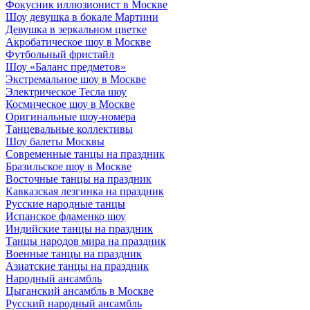
Фокусник иллюзионист в Москве
Шоу девушка в бокале Мартини
Девушка в зеркальном цветке
Акробатическое шоу в Москве
Футбольный фристайл
Шоу «Баланс предметов»
Экстремальное шоу в Москве
Электрическое Тесла шоу
Космическое шоу в Москве
Оригинальные шоу-номера
Танцевальные коллективы
Шоу балеты Москвы
Современные танцы на праздник
Бразильское шоу в Москве
Восточные танцы на праздник
Кавказская лезгинка на праздник
Русские народные танцы
Испанское фламенко шоу
Индийские танцы на праздник
Танцы народов мира на праздник
Военные танцы на праздник
Азиатские танцы на праздник
Народный ансамбль
Цыганский ансамбль в Москве
Русский народный ансамбль