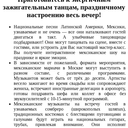
зажигательным танцам, праздничному
настроению весь вечер!
Национальные песни Латинской Америки, Мексики,
узнаваемые и не очень — все они наталкивают гостей
двигаться в такт. А улыбчивые танцовщицы
подбадривают! Они могут танцевать на сцене, вместе с
гостями, или устроить для Вас настоящий мастер-класс.
Вы получите интерактивное мексиканское шоу на
празднике и яркие эмоции.
В зависимости от пожеланий, формата мероприятия,
мексиканские мариачи в Москве могут выступить в
разном составе, с различными программами.
Музыкантов может быть от трёх до десяти. Артисты
весело зажигают во время свадьбы или сопровождают
жениха, встречают иностранные делегации в аэропорту,
готовы поздравить шефа или коллег в офисе без
звукоусилителей с 10-15-минутной программой.
Мексиканские музыканты на встречу гостей в
узнаваемых сомбреро (широкополых шляпах),
традиционных костюмах с блестящими пуговицами и
галунами будут играть на национальных гитарах,
трубах, привлекая внимание. Они исполнят