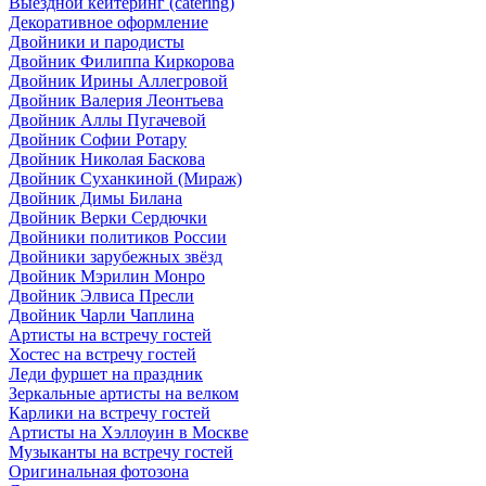
Выездной кейтеринг (catering)
Декоративное оформление
Двойники и пародисты
Двойник Филиппа Киркорова
Двойник Ирины Аллегровой
Двойник Валерия Леонтьева
Двойник Аллы Пугачевой
Двойник Софии Ротару
Двойник Николая Баскова
Двойник Суханкиной (Мираж)
Двойник Димы Билана
Двойник Верки Сердючки
Двойники политиков России
Двойники зарубежных звёзд
Двойник Мэрилин Монро
Двойник Элвиса Пресли
Двойник Чарли Чаплина
Артисты на встречу гостей
Хостес на встречу гостей
Леди фуршет на праздник
Зеркальные артисты на велком
Карлики на встречу гостей
Артисты на Хэллоуин в Москве
Музыканты на встречу гостей
Оригинальная фотозона