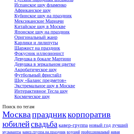
Испанское шоу фламенко
Африканское шоу
Кубинское шоу на праздник
Мексиканские Мариачи
Китайское шоу в Москве
Японское шоу на праздник
Оригинальный жанр
Карлики и лилипуты
Шаржист на праздник
Фокусник иллюзионист
Девушка в бокале Мартини
Девушка в зеркальном цветке
Акробатическое шоу
Футбольный фристайл
Шоу «Баланс предметов»
Экстремальное шоу в Москве
Интерактивное Тесла шоу
Космическое шоу
Поиск по тегам
Москва
праздник
корпоратив
юбилей
свадьба
кавер-группа
новый год
лучший
музыканты
кавер группа на праздник
ведущий
профессиональный
живая