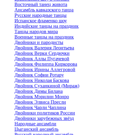
Восточный танец живота
Ансамбль кавказского танца
Русские народные танцы
Испанское фламенко шоу
Индийские танцы на праздник
Танцы народов мира
Военные танцы на праздник
Двойники и пародисты
Двойник Валерия Леонтьева
Двойник Верки Сердючки
Двойник Аллы Пугачевой
Двойник Филиппа Киркорова
Двойник Ирины Аллегровой
Двойник Софии Ротару
Двойник Николая Баскова
Двойник Суханкиной (Мираж)
Двойник Димы Билана
Двойник Мэрилин Монро
Двойник Элвиса Пресли
Двойник Чарли Чаплина
Двойники политиков России
Двойники зарубежных звёзд
Народные ансамбли
Цыганский ансамбль
Русский народный ансамбль