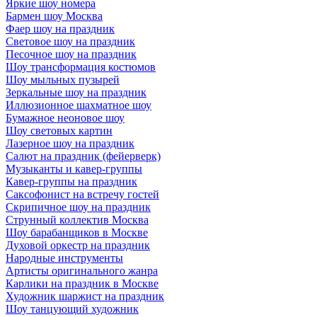
Яркие шоу номера
Бармен шоу Москва
Фаер шоу на праздник
Световое шоу на праздник
Песочное шоу на праздник
Шоу трансформация костюмов
Шоу мыльных пузырей
Зеркальные шоу на праздник
Иллюзионное шахматное шоу
Бумажное неоновое шоу
Шоу световых картин
Лазерное шоу на праздник
Салют на праздник (фейерверк)
Музыканты и кавер-группы
Кавер-группы на праздник
Саксофонист на встречу гостей
Скрипичное шоу на праздник
Струнный коллектив Москва
Шоу барабанщиков в Москве
Духовой оркестр на праздник
Народные инструменты
Артисты оригинального жанра
Карлики на праздник в Москве
Художник шаржист на праздник
Шоу танцующий художник