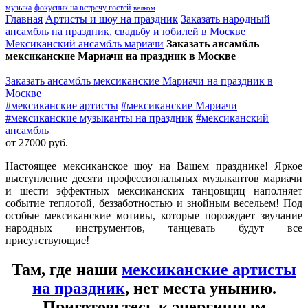
музыка
фокусник на встречу гостей
велком
Главная
Артисты и шоу на праздник
Заказать народный
ансамбль на праздник, свадьбу и юбилей в Москве
Мексиканский ансамбль мариачи
Заказать ансамбль
мексиканские Мариачи на праздник в Москве
Заказать ансамбль мексиканские Мариачи на праздник в
Москве
#мексиканские артисты
#мексиканские Мариачи
#мексиканские музыканты на праздник
#мексиканский
ансамбль
от 27000 руб.
Настоящее мексиканское шоу на Вашем празднике! Яркое
выступление десяти профессиональных музыкантов мариачи
и шести эффектных мексиканских танцовщиц наполняет
событие теплотой, беззаботностью и знойным весельем! Под
особые мексиканские мотивы, которые порождает звучание
народных инструментов, танцевать будут все
присутствующие!
Там, где наши
мексиканские артисты
на праздник
, нет места унынию.
Приготовьтесь к энергичным