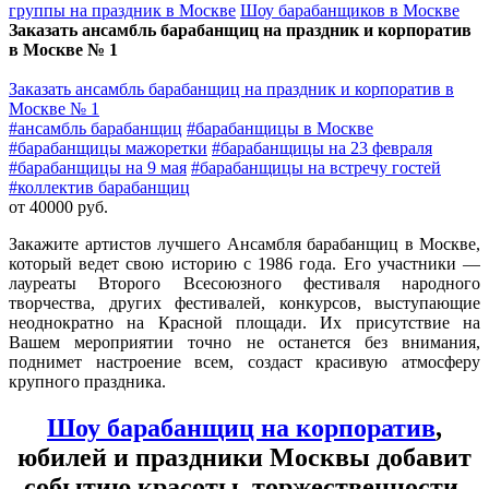
группы на праздник в Москве
Шоу барабанщиков в Москве
Заказать ансамбль барабанщиц на праздник и корпоратив
в Москве № 1
Заказать ансамбль барабанщиц на праздник и корпоратив в
Москве № 1
#ансамбль барабанщиц
#барабанщицы в Москве
#барабанщицы мажоретки
#барабанщицы на 23 февраля
#барабанщицы на 9 мая
#барабанщицы на встречу гостей
#коллектив барабанщиц
от 40000 руб.
Закажите артистов лучшего Ансамбля барабанщиц в Москве,
который ведет свою историю с 1986 года. Его участники —
лауреаты Второго Всесоюзного фестиваля народного
творчества, других фестивалей, конкурсов, выступающие
неоднократно на Красной площади. Их присутствие на
Вашем мероприятии точно не останется без внимания,
поднимет настроение всем, создаст красивую атмосферу
крупного праздника.
Шоу барабанщиц на корпоратив
,
юбилей и праздники Москвы добавит
событию красоты, торжественности,