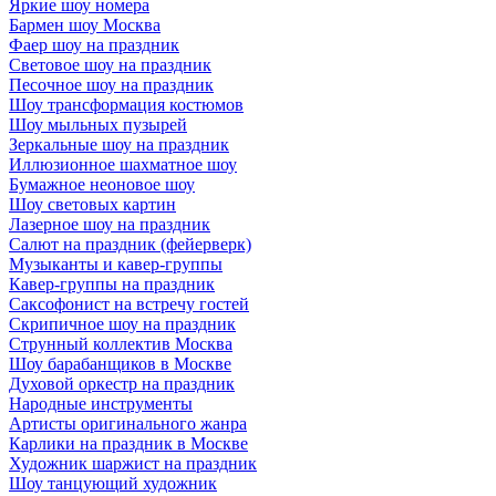
Яркие шоу номера
Бармен шоу Москва
Фаер шоу на праздник
Световое шоу на праздник
Песочное шоу на праздник
Шоу трансформация костюмов
Шоу мыльных пузырей
Зеркальные шоу на праздник
Иллюзионное шахматное шоу
Бумажное неоновое шоу
Шоу световых картин
Лазерное шоу на праздник
Салют на праздник (фейерверк)
Музыканты и кавер-группы
Кавер-группы на праздник
Саксофонист на встречу гостей
Скрипичное шоу на праздник
Струнный коллектив Москва
Шоу барабанщиков в Москве
Духовой оркестр на праздник
Народные инструменты
Артисты оригинального жанра
Карлики на праздник в Москве
Художник шаржист на праздник
Шоу танцующий художник