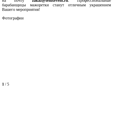
на почту
zakaz@fenixevent.ru
. Профессиональные
барабанщицы мажоретки станут отличным украшением
Вашего мероприятия!
Фотографии
1
/
5