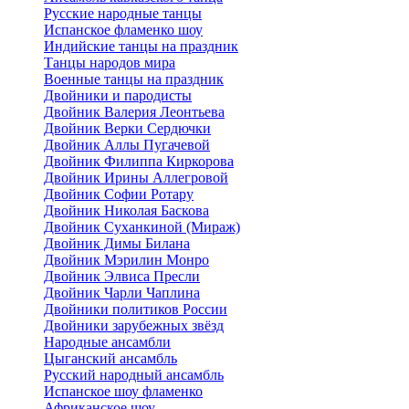
Русские народные танцы
Испанское фламенко шоу
Индийские танцы на праздник
Танцы народов мира
Военные танцы на праздник
Двойники и пародисты
Двойник Валерия Леонтьева
Двойник Верки Сердючки
Двойник Аллы Пугачевой
Двойник Филиппа Киркорова
Двойник Ирины Аллегровой
Двойник Софии Ротару
Двойник Николая Баскова
Двойник Суханкиной (Мираж)
Двойник Димы Билана
Двойник Мэрилин Монро
Двойник Элвиса Пресли
Двойник Чарли Чаплина
Двойники политиков России
Двойники зарубежных звёзд
Народные ансамбли
Цыганский ансамбль
Русский народный ансамбль
Испанское шоу фламенко
Африканское шоу