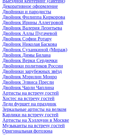
Выездной кейтеринг (catering)
Декоративное оформление
Двойники и пародисты
Двойник Филиппа Киркорова
Двойник Ирины Аллегровой
Двойник Валерия Леонтьева
Двойник Аллы Пугачевой
Двойник Софии Ротару
Двойник Николая Баскова
Двойник Суханкиной (Мираж)
Двойник Димы Билана
Двойник Верки Сердючки
Двойники политиков России
Двойники зарубежных звёзд
Двойник Мэрилин Монро
Двойник Элвиса Пресли
Двойник Чарли Чаплина
Артисты на встречу гостей
Хостес на встречу гостей
Леди фуршет на праздник
Зеркальные артисты на велком
Карлики на встречу гостей
Артисты на Хэллоуин в Москве
Музыканты на встречу гостей
Оригинальная фотозона