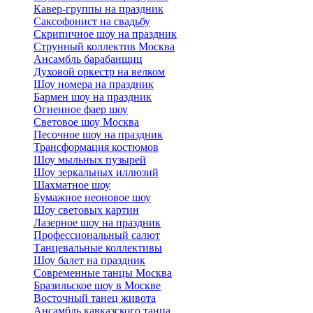
Кавер-группы на праздник
Саксофонист на свадьбу
Скрипичное шоу на праздник
Струнный коллектив Москва
Ансамбль барабанщиц
Духовой оркестр на велком
Шоу номера на праздник
Бармен шоу на праздник
Огненное фаер шоу
Световое шоу Москва
Песочное шоу на праздник
Трансформация костюмов
Шоу мыльных пузырей
Шоу зеркальных иллюзий
Шахматное шоу
Бумажное неоновое шоу
Шоу световых картин
Лазерное шоу на праздник
Профессиональный салют
Танцевальные коллективы
Шоу балет на праздник
Современные танцы Москва
Бразильское шоу в Москве
Восточный танец живота
Ансамбль кавказского танца