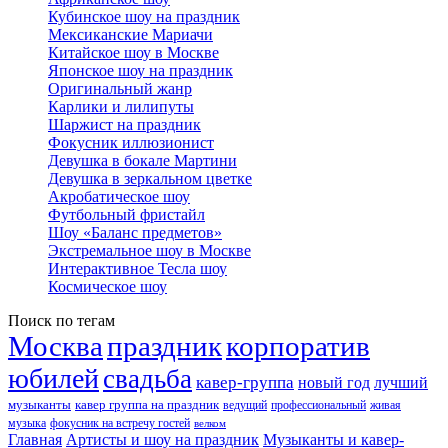
Кубинское шоу на праздник
Мексиканские Мариачи
Китайское шоу в Москве
Японское шоу на праздник
Оригинальный жанр
Карлики и лилипуты
Шаржист на праздник
Фокусник иллюзионист
Девушка в бокале Мартини
Девушка в зеркальном цветке
Акробатическое шоу
Футбольный фристайл
Шоу «Баланс предметов»
Экстремальное шоу в Москве
Интерактивное Тесла шоу
Космическое шоу
Поиск по тегам
Москва
праздник
корпоратив
юбилей
свадьба
кавер-группа
новый год
лучший
музыканты
кавер группа на праздник
ведущий
профессиональный
живая
музыка
фокусник на встречу гостей
велком
Главная
Артисты и шоу на праздник
Музыканты и кавер-