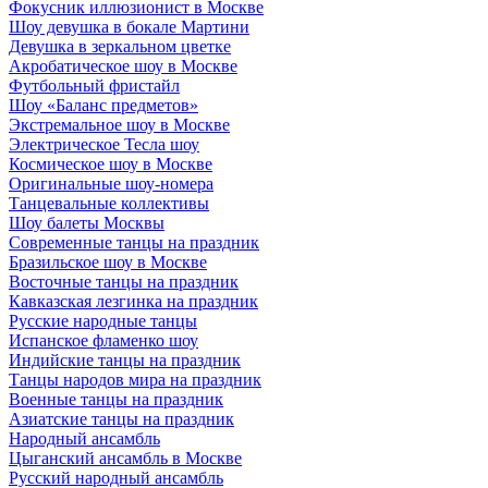
Фокусник иллюзионист в Москве
Шоу девушка в бокале Мартини
Девушка в зеркальном цветке
Акробатическое шоу в Москве
Футбольный фристайл
Шоу «Баланс предметов»
Экстремальное шоу в Москве
Электрическое Тесла шоу
Космическое шоу в Москве
Оригинальные шоу-номера
Танцевальные коллективы
Шоу балеты Москвы
Современные танцы на праздник
Бразильское шоу в Москве
Восточные танцы на праздник
Кавказская лезгинка на праздник
Русские народные танцы
Испанское фламенко шоу
Индийские танцы на праздник
Танцы народов мира на праздник
Военные танцы на праздник
Азиатские танцы на праздник
Народный ансамбль
Цыганский ансамбль в Москве
Русский народный ансамбль