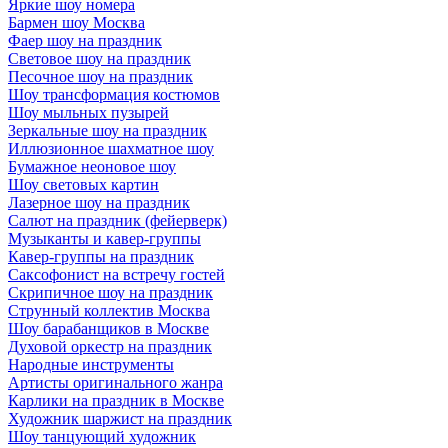
Яркие шоу номера
Бармен шоу Москва
Фаер шоу на праздник
Световое шоу на праздник
Песочное шоу на праздник
Шоу трансформация костюмов
Шоу мыльных пузырей
Зеркальные шоу на праздник
Иллюзионное шахматное шоу
Бумажное неоновое шоу
Шоу световых картин
Лазерное шоу на праздник
Салют на праздник (фейерверк)
Музыканты и кавер-группы
Кавер-группы на праздник
Саксофонист на встречу гостей
Скрипичное шоу на праздник
Струнный коллектив Москва
Шоу барабанщиков в Москве
Духовой оркестр на праздник
Народные инструменты
Артисты оригинального жанра
Карлики на праздник в Москве
Художник шаржист на праздник
Шоу танцующий художник