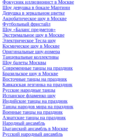
Фокусник иллюзионист в Москве
Шоу девушка в бокале Мартини
Девушка в зеркальном цветке
Акробатическое шоу в Москве
Футбольный фристайл
Шоу «Баланс предметов»
Экстремальное шоу в Москве
Электрическое Тесла шоу
Космическое шоу в Москве
Оригинальные шоу-номера
Танцевальные коллективы
Шоу балеты Москвы
Современные танцы на праздник
Бразильское шоу в Москве
Восточные танцы на праздник
Кавказская лезгинка на праздник
Русские народные танцы
Испанское фламенко шоу
Индийские танцы на праздник
Танцы народов мира на праздник
Военные танцы на праздник
Азиатские танцы на праздник
Народный ансамбль
Цыганский ансамбль в Москве
Русский народный ансамбль