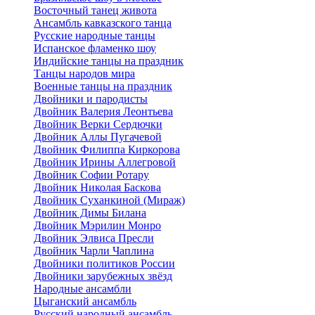
Восточный танец живота
Ансамбль кавказского танца
Русские народные танцы
Испанское фламенко шоу
Индийские танцы на праздник
Танцы народов мира
Военные танцы на праздник
Двойники и пародисты
Двойник Валерия Леонтьева
Двойник Верки Сердючки
Двойник Аллы Пугачевой
Двойник Филиппа Киркорова
Двойник Ирины Аллегровой
Двойник Софии Ротару
Двойник Николая Баскова
Двойник Суханкиной (Мираж)
Двойник Димы Билана
Двойник Мэрилин Монро
Двойник Элвиса Пресли
Двойник Чарли Чаплина
Двойники политиков России
Двойники зарубежных звёзд
Народные ансамбли
Цыганский ансамбль
Русский народный ансамбль