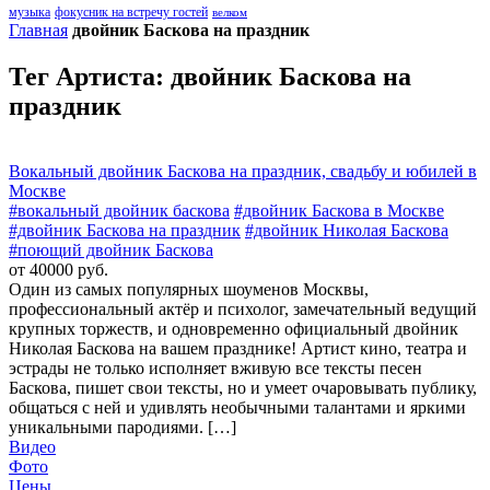
музыка
фокусник на встречу гостей
велком
Главная
двойник Баскова на праздник
Тег Артиста:
двойник Баскова на
праздник
Вокальный двойник Баскова на праздник, свадьбу и юбилей в
Москве
#вокальный двойник баскова
#двойник Баскова в Москве
#двойник Баскова на праздник
#двойник Николая Баскова
#поющий двойник Баскова
от 40000 руб.
Один из самых популярных шоуменов Москвы,
профессиональный актёр и психолог, замечательный ведущий
крупных торжеств, и одновременно официальный двойник
Николая Баскова на вашем празднике! Артист кино, театра и
эстрады не только исполняет вживую все тексты песен
Баскова, пишет свои тексты, но и умеет очаровывать публику,
общаться с ней и удивлять необычными талантами и яркими
уникальными пародиями. […]
Видео
Фото
Цены