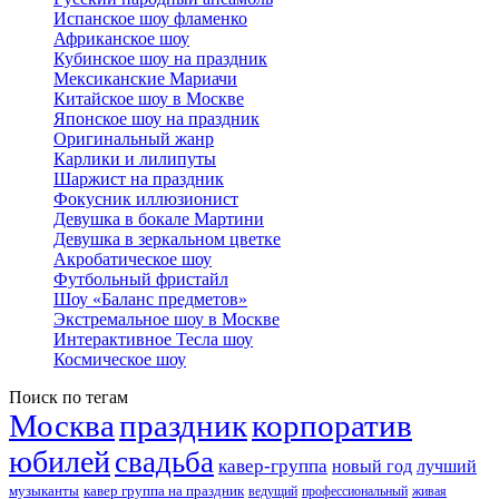
Испанское шоу фламенко
Африканское шоу
Кубинское шоу на праздник
Мексиканские Мариачи
Китайское шоу в Москве
Японское шоу на праздник
Оригинальный жанр
Карлики и лилипуты
Шаржист на праздник
Фокусник иллюзионист
Девушка в бокале Мартини
Девушка в зеркальном цветке
Акробатическое шоу
Футбольный фристайл
Шоу «Баланс предметов»
Экстремальное шоу в Москве
Интерактивное Тесла шоу
Космическое шоу
Поиск по тегам
Москва
праздник
корпоратив
юбилей
свадьба
кавер-группа
новый год
лучший
музыканты
кавер группа на праздник
ведущий
профессиональный
живая