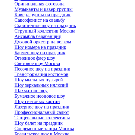
Оригинальная фотозона
Музыканты и кавер-группы
Кавер-группы на праздник
Саксофонист на свадьбу
Скрипичное шоу на праздник
Струнный коллектив Москва
Ансамбль барабанщиц
Духовой оркестр на велком
Шоу номера на праздник
Бармен шоу на праздник
Огненное фаер шоу
Световое шоу Москва
Песочное шоу на праздник
Трансформация костюмов
Шоу мыльных пузырей
Шоу зеркальных иллюзий
Шахматное шоу
Бумажное неоновое шоу
Шоу световых картин
Лазерное шоу на праздник
Профессиональный салют
Танцевальные коллективы
Шоу балет на праздник
Современные танцы Москва
Бразильское шоу в Москве