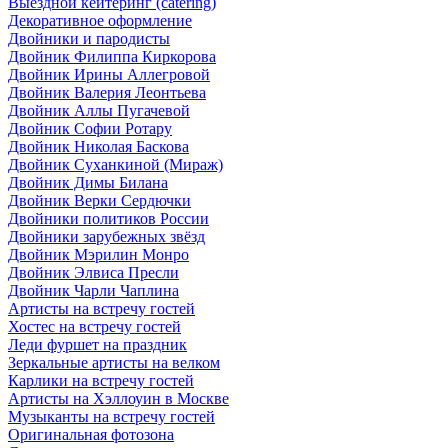
Выездной кейтеринг (catering)
Декоративное оформление
Двойники и пародисты
Двойник Филиппа Киркорова
Двойник Ирины Аллегровой
Двойник Валерия Леонтьева
Двойник Аллы Пугачевой
Двойник Софии Ротару
Двойник Николая Баскова
Двойник Суханкиной (Мираж)
Двойник Димы Билана
Двойник Верки Сердючки
Двойники политиков России
Двойники зарубежных звёзд
Двойник Мэрилин Монро
Двойник Элвиса Пресли
Двойник Чарли Чаплина
Артисты на встречу гостей
Хостес на встречу гостей
Леди фуршет на праздник
Зеркальные артисты на велком
Карлики на встречу гостей
Артисты на Хэллоуин в Москве
Музыканты на встречу гостей
Оригинальная фотозона