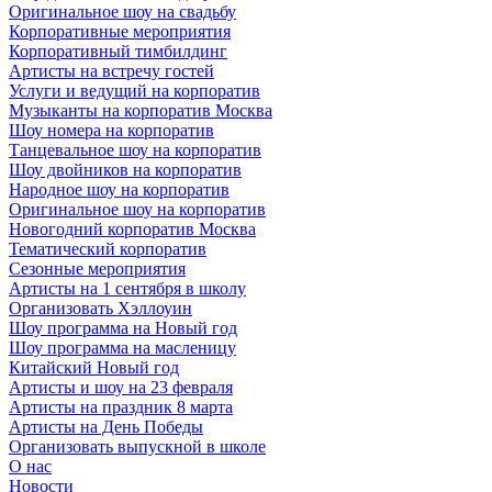
Оригинальное шоу на свадьбу
Корпоративные мероприятия
Корпоративный тимбилдинг
Артисты на встречу гостей
Услуги и ведущий на корпоратив
Музыканты на корпоратив Москва
Шоу номера на корпоратив
Танцевальное шоу на корпоратив
Шоу двойников на корпоратив
Народное шоу на корпоратив
Оригинальное шоу на корпоратив
Новогодний корпоратив Москва
Тематический корпоратив
Сезонные мероприятия
Артисты на 1 сентября в школу
Организовать Хэллоуин
Шоу программа на Новый год
Шоу программа на масленицу
Китайский Новый год
Артисты и шоу на 23 февраля
Артисты на праздник 8 марта
Артисты на День Победы
Организовать выпускной в школе
О нас
Новости