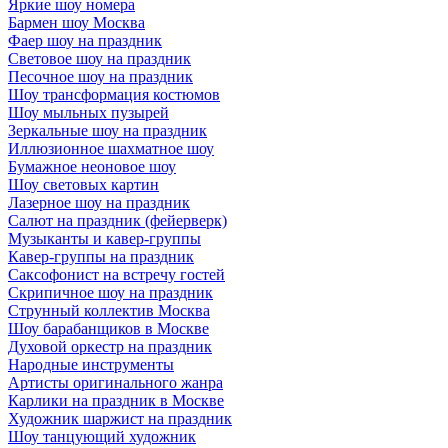
Яркие шоу номера
Бармен шоу Москва
Фаер шоу на праздник
Световое шоу на праздник
Песочное шоу на праздник
Шоу трансформация костюмов
Шоу мыльных пузырей
Зеркальные шоу на праздник
Иллюзионное шахматное шоу
Бумажное неоновое шоу
Шоу световых картин
Лазерное шоу на праздник
Салют на праздник (фейерверк)
Музыканты и кавер-группы
Кавер-группы на праздник
Саксофонист на встречу гостей
Скрипичное шоу на праздник
Струнный коллектив Москва
Шоу барабанщиков в Москве
Духовой оркестр на праздник
Народные инструменты
Артисты оригинального жанра
Карлики на праздник в Москве
Художник шаржист на праздник
Шоу танцующий художник