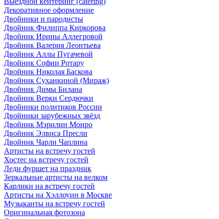
Выездной кейтеринг (catering)
Декоративное оформление
Двойники и пародисты
Двойник Филиппа Киркорова
Двойник Ирины Аллегровой
Двойник Валерия Леонтьева
Двойник Аллы Пугачевой
Двойник Софии Ротару
Двойник Николая Баскова
Двойник Суханкиной (Мираж)
Двойник Димы Билана
Двойник Верки Сердючки
Двойники политиков России
Двойники зарубежных звёзд
Двойник Мэрилин Монро
Двойник Элвиса Пресли
Двойник Чарли Чаплина
Артисты на встречу гостей
Хостес на встречу гостей
Леди фуршет на праздник
Зеркальные артисты на велком
Карлики на встречу гостей
Артисты на Хэллоуин в Москве
Музыканты на встречу гостей
Оригинальная фотозона