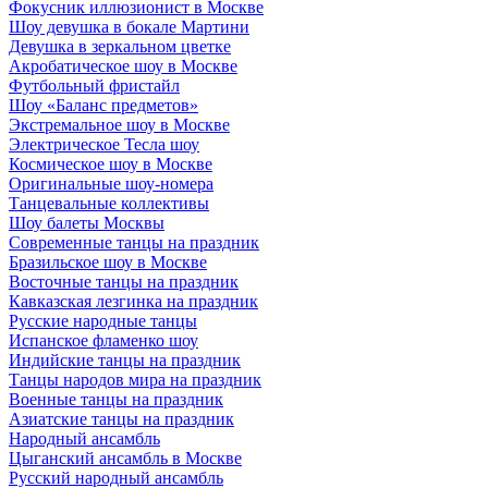
Фокусник иллюзионист в Москве
Шоу девушка в бокале Мартини
Девушка в зеркальном цветке
Акробатическое шоу в Москве
Футбольный фристайл
Шоу «Баланс предметов»
Экстремальное шоу в Москве
Электрическое Тесла шоу
Космическое шоу в Москве
Оригинальные шоу-номера
Танцевальные коллективы
Шоу балеты Москвы
Современные танцы на праздник
Бразильское шоу в Москве
Восточные танцы на праздник
Кавказская лезгинка на праздник
Русские народные танцы
Испанское фламенко шоу
Индийские танцы на праздник
Танцы народов мира на праздник
Военные танцы на праздник
Азиатские танцы на праздник
Народный ансамбль
Цыганский ансамбль в Москве
Русский народный ансамбль