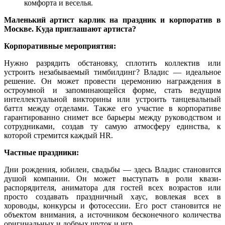
комфорта и веселья.
Маленький артист карлик на праздник и корпоратив в
Москве. Куда приглашают артиста?
Корпоративные мероприятия:
Нужно разрядить обстановку, сплотить коллектив или
устроить незабываемый тимбилдинг? Владис — идеальное
решение. Он может провести церемонию награждения в
остроумной и запоминающейся форме, стать ведущим
интеллектуальной викторины или устроить танцевальный
баттл между отделами. Также его участие в корпоративе
гарантированно снимет все барьеры между руководством и
сотрудниками, создав ту самую атмосферу единства, к
которой стремится каждый HR.
Частные праздники:
Дни рождения, юбилеи, свадьбы — здесь Владис становится
душой компании. Он может выступать в роли квази-
распорядителя, аниматора для гостей всех возрастов или
просто создавать праздничный хаус, вовлекая всех в
хороводы, конкурсы и фотосессии. Его рост становится не
объектом внимания, а источником бесконечного количества
оригинальных и добрых шуток и игр.