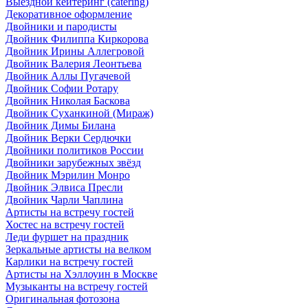
Выездной кейтеринг (catering)
Декоративное оформление
Двойники и пародисты
Двойник Филиппа Киркорова
Двойник Ирины Аллегровой
Двойник Валерия Леонтьева
Двойник Аллы Пугачевой
Двойник Софии Ротару
Двойник Николая Баскова
Двойник Суханкиной (Мираж)
Двойник Димы Билана
Двойник Верки Сердючки
Двойники политиков России
Двойники зарубежных звёзд
Двойник Мэрилин Монро
Двойник Элвиса Пресли
Двойник Чарли Чаплина
Артисты на встречу гостей
Хостес на встречу гостей
Леди фуршет на праздник
Зеркальные артисты на велком
Карлики на встречу гостей
Артисты на Хэллоуин в Москве
Музыканты на встречу гостей
Оригинальная фотозона