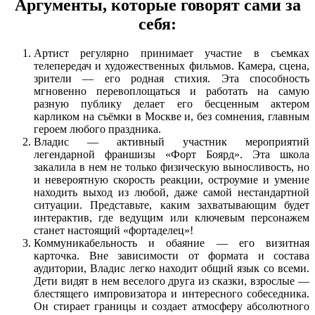
Аргументы, которые говорят сами за
себя:
Артист регулярно принимает участие в съемках
телепередач и художественных фильмов. Камера, сцена,
зрители — его родная стихия. Эта способность
мгновенно перевоплощаться и работать на самую
разную публику делает его бесценным актером
карликом на съёмки в Москве и, без сомнения, главным
героем любого праздника.
Владис — активный участник мероприятий
легендарной франшизы «Форт Боярд». Эта школа
закалила в нем не только физическую выносливость, но
и невероятную скорость реакции, остроумие и умение
находить выход из любой, даже самой нестандартной
ситуации. Представьте, каким захватывающим будет
интерактив, где ведущим или ключевым персонажем
станет настоящий «фортаделец»!
Коммуникабельность и обаяние — его визитная
карточка. Вне зависимости от формата и состава
аудитории, Владис легко находит общий язык со всеми.
Дети видят в нем веселого друга из сказки, взрослые —
блестящего импровизатора и интересного собеседника.
Он стирает границы и создает атмосферу абсолютного