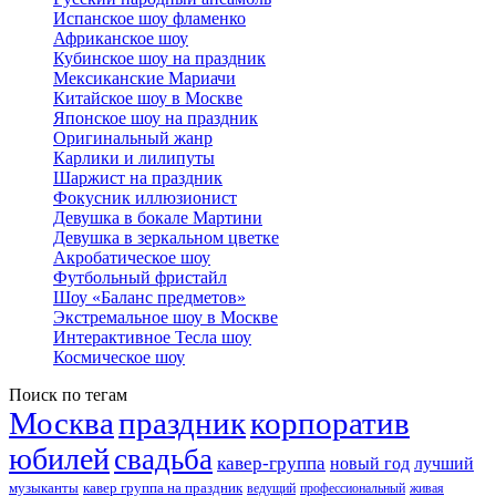
Испанское шоу фламенко
Африканское шоу
Кубинское шоу на праздник
Мексиканские Мариачи
Китайское шоу в Москве
Японское шоу на праздник
Оригинальный жанр
Карлики и лилипуты
Шаржист на праздник
Фокусник иллюзионист
Девушка в бокале Мартини
Девушка в зеркальном цветке
Акробатическое шоу
Футбольный фристайл
Шоу «Баланс предметов»
Экстремальное шоу в Москве
Интерактивное Тесла шоу
Космическое шоу
Поиск по тегам
Москва
праздник
корпоратив
юбилей
свадьба
кавер-группа
новый год
лучший
музыканты
кавер группа на праздник
ведущий
профессиональный
живая