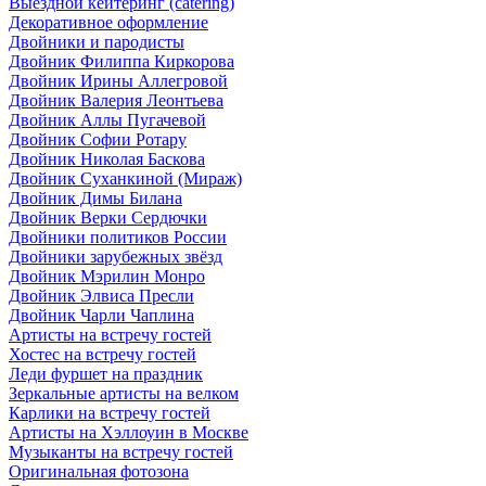
Выездной кейтеринг (catering)
Декоративное оформление
Двойники и пародисты
Двойник Филиппа Киркорова
Двойник Ирины Аллегровой
Двойник Валерия Леонтьева
Двойник Аллы Пугачевой
Двойник Софии Ротару
Двойник Николая Баскова
Двойник Суханкиной (Мираж)
Двойник Димы Билана
Двойник Верки Сердючки
Двойники политиков России
Двойники зарубежных звёзд
Двойник Мэрилин Монро
Двойник Элвиса Пресли
Двойник Чарли Чаплина
Артисты на встречу гостей
Хостес на встречу гостей
Леди фуршет на праздник
Зеркальные артисты на велком
Карлики на встречу гостей
Артисты на Хэллоуин в Москве
Музыканты на встречу гостей
Оригинальная фотозона