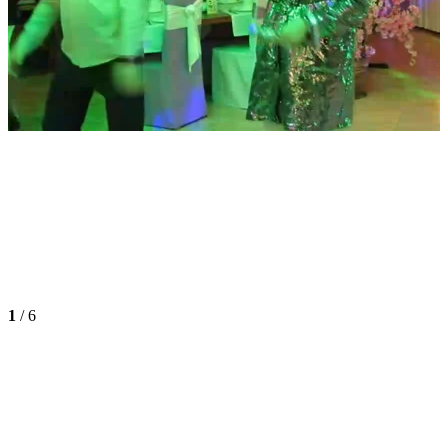
1
/
6