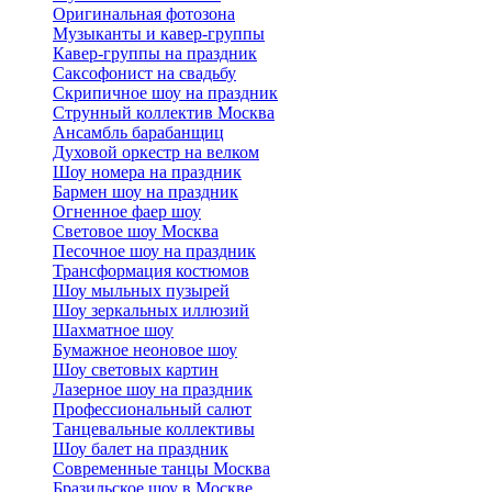
Оригинальная фотозона
Музыканты и кавер-группы
Кавер-группы на праздник
Саксофонист на свадьбу
Скрипичное шоу на праздник
Струнный коллектив Москва
Ансамбль барабанщиц
Духовой оркестр на велком
Шоу номера на праздник
Бармен шоу на праздник
Огненное фаер шоу
Световое шоу Москва
Песочное шоу на праздник
Трансформация костюмов
Шоу мыльных пузырей
Шоу зеркальных иллюзий
Шахматное шоу
Бумажное неоновое шоу
Шоу световых картин
Лазерное шоу на праздник
Профессиональный салют
Танцевальные коллективы
Шоу балет на праздник
Современные танцы Москва
Бразильское шоу в Москве