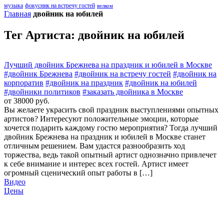
музыка
фокусник на встречу гостей
велком
Главная
двойник на юбилей
Тег Артиста:
двойник на юбилей
Лучший двойник Брежнева на праздник и юбилей в Москве
#двойник Брежнева
#двойник на встречу гостей
#двойник на
корпоратив
#двойник на праздник
#двойник на юбилей
#двойники политиков
#заказать двойника в Москве
от 38000 руб.
Вы желаете украсить свой праздник выступлениями опытных
артистов? Интересуют положительные эмоции, которые
хочется подарить каждому гостю мероприятия? Тогда лучший
двойник Брежнева на праздник и юбилей в Москве станет
отличным решением. Вам удастся разнообразить ход
торжества, ведь такой опытный артист однозначно привлечет
к себе внимание и интерес всех гостей. Артист имеет
огромный сценический опыт работы в […]
Видео
Цены