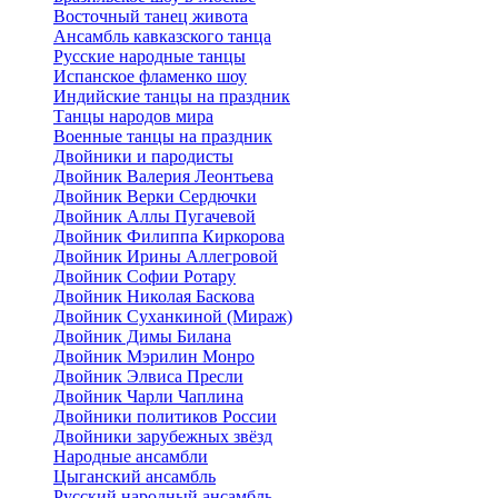
Восточный танец живота
Ансамбль кавказского танца
Русские народные танцы
Испанское фламенко шоу
Индийские танцы на праздник
Танцы народов мира
Военные танцы на праздник
Двойники и пародисты
Двойник Валерия Леонтьева
Двойник Верки Сердючки
Двойник Аллы Пугачевой
Двойник Филиппа Киркорова
Двойник Ирины Аллегровой
Двойник Софии Ротару
Двойник Николая Баскова
Двойник Суханкиной (Мираж)
Двойник Димы Билана
Двойник Мэрилин Монро
Двойник Элвиса Пресли
Двойник Чарли Чаплина
Двойники политиков России
Двойники зарубежных звёзд
Народные ансамбли
Цыганский ансамбль
Русский народный ансамбль