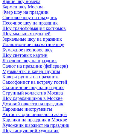
Яркие шоу номера
Бармен шоу Москва
Фаер шоу на праздник
Световое шоу на праздник
Песочное шоу на праздник
Шоу трансформация костюмов
Шоу мыльных пузырей
Зеркальные шоу на праздник
Иллюзионное шахматное шоу
Бумажное неоновое шоу
Шоу световых картин
Лазерное шоу на праздник
Салют на праздник (фейерверк)
Музыканты и кавер-группы
Кавер-группы на праздник
Саксофонист на встречу гостей
Скрипичное шоу на праздник
Струнный коллектив Москва
Шоу барабанщиков в Москве
Духовой оркестр на праздник
Народные инструменты
Артисты оригинального жанра
Карлики на праздник в Москве
Художник шаржист на праздник
Шоу танцующий художник