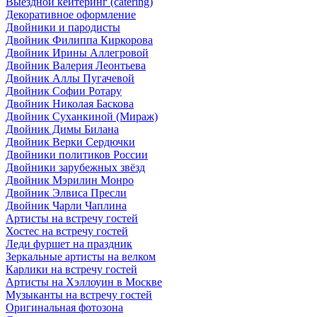
Выездной кейтеринг (catering)
Декоративное оформление
Двойники и пародисты
Двойник Филиппа Киркорова
Двойник Ирины Аллегровой
Двойник Валерия Леонтьева
Двойник Аллы Пугачевой
Двойник Софии Ротару
Двойник Николая Баскова
Двойник Суханкиной (Мираж)
Двойник Димы Билана
Двойник Верки Сердючки
Двойники политиков России
Двойники зарубежных звёзд
Двойник Мэрилин Монро
Двойник Элвиса Пресли
Двойник Чарли Чаплина
Артисты на встречу гостей
Хостес на встречу гостей
Леди фуршет на праздник
Зеркальные артисты на велком
Карлики на встречу гостей
Артисты на Хэллоуин в Москве
Музыканты на встречу гостей
Оригинальная фотозона