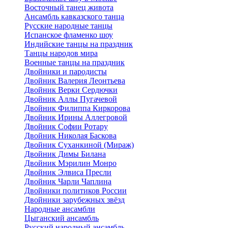
Восточный танец живота
Ансамбль кавказского танца
Русские народные танцы
Испанское фламенко шоу
Индийские танцы на праздник
Танцы народов мира
Военные танцы на праздник
Двойники и пародисты
Двойник Валерия Леонтьева
Двойник Верки Сердючки
Двойник Аллы Пугачевой
Двойник Филиппа Киркорова
Двойник Ирины Аллегровой
Двойник Софии Ротару
Двойник Николая Баскова
Двойник Суханкиной (Мираж)
Двойник Димы Билана
Двойник Мэрилин Монро
Двойник Элвиса Пресли
Двойник Чарли Чаплина
Двойники политиков России
Двойники зарубежных звёзд
Народные ансамбли
Цыганский ансамбль
Русский народный ансамбль