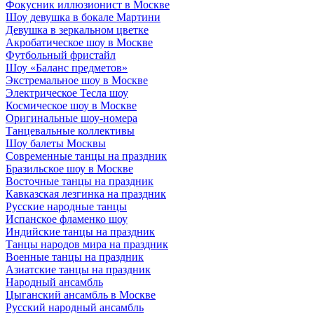
Фокусник иллюзионист в Москве
Шоу девушка в бокале Мартини
Девушка в зеркальном цветке
Акробатическое шоу в Москве
Футбольный фристайл
Шоу «Баланс предметов»
Экстремальное шоу в Москве
Электрическое Тесла шоу
Космическое шоу в Москве
Оригинальные шоу-номера
Танцевальные коллективы
Шоу балеты Москвы
Современные танцы на праздник
Бразильское шоу в Москве
Восточные танцы на праздник
Кавказская лезгинка на праздник
Русские народные танцы
Испанское фламенко шоу
Индийские танцы на праздник
Танцы народов мира на праздник
Военные танцы на праздник
Азиатские танцы на праздник
Народный ансамбль
Цыганский ансамбль в Москве
Русский народный ансамбль