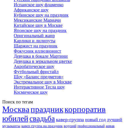
Испанское шоу фламенко
Африканское шоу
Кубинское шоу на праздник
Мексиканские Мариачи
Китайское шоу в Москве
Японское шоу на праздник
Оригинальный жанр
Карлики и лилипуты
Шаржист на праздник
Фокусник иллюзионист
Девушка в бокале Мартини
Девушка в зеркальном цветке
Акробатическое шоу
Футбольный фристайл
Шоу «Баланс предметов»
Экстремальное шоу в Москве
Интерактивное Тесла шоу
Космическое шоу
Поиск по тегам
Москва
праздник
корпоратив
юбилей
свадьба
кавер-группа
новый год
лучший
музыканты
кавер группа на праздник
ведущий
профессиональный
живая