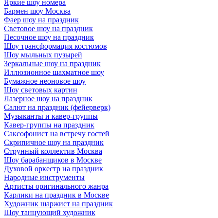
Яркие шоу номера
Бармен шоу Москва
Фаер шоу на праздник
Световое шоу на праздник
Песочное шоу на праздник
Шоу трансформация костюмов
Шоу мыльных пузырей
Зеркальные шоу на праздник
Иллюзионное шахматное шоу
Бумажное неоновое шоу
Шоу световых картин
Лазерное шоу на праздник
Салют на праздник (фейерверк)
Музыканты и кавер-группы
Кавер-группы на праздник
Саксофонист на встречу гостей
Скрипичное шоу на праздник
Струнный коллектив Москва
Шоу барабанщиков в Москве
Духовой оркестр на праздник
Народные инструменты
Артисты оригинального жанра
Карлики на праздник в Москве
Художник шаржист на праздник
Шоу танцующий художник