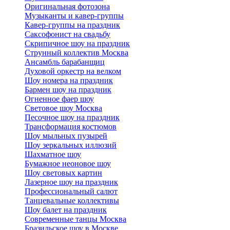
Оригинальная фотозона
Музыканты и кавер-группы
Кавер-группы на праздник
Саксофонист на свадьбу
Скрипичное шоу на праздник
Струнный коллектив Москва
Ансамбль барабанщиц
Духовой оркестр на велком
Шоу номера на праздник
Бармен шоу на праздник
Огненное фаер шоу
Световое шоу Москва
Песочное шоу на праздник
Трансформация костюмов
Шоу мыльных пузырей
Шоу зеркальных иллюзий
Шахматное шоу
Бумажное неоновое шоу
Шоу световых картин
Лазерное шоу на праздник
Профессиональный салют
Танцевальные коллективы
Шоу балет на праздник
Современные танцы Москва
Бразильское шоу в Москве