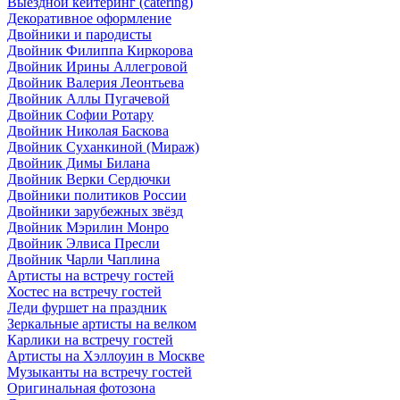
Выездной кейтеринг (catering)
Декоративное оформление
Двойники и пародисты
Двойник Филиппа Киркорова
Двойник Ирины Аллегровой
Двойник Валерия Леонтьева
Двойник Аллы Пугачевой
Двойник Софии Ротару
Двойник Николая Баскова
Двойник Суханкиной (Мираж)
Двойник Димы Билана
Двойник Верки Сердючки
Двойники политиков России
Двойники зарубежных звёзд
Двойник Мэрилин Монро
Двойник Элвиса Пресли
Двойник Чарли Чаплина
Артисты на встречу гостей
Хостес на встречу гостей
Леди фуршет на праздник
Зеркальные артисты на велком
Карлики на встречу гостей
Артисты на Хэллоуин в Москве
Музыканты на встречу гостей
Оригинальная фотозона