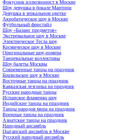
Фокусник иллюзионист в Москве
Шоу девушка в бокале Мартини
Девушка в зеркальном цветке
Акробатическое шоу в Москве
Футбольный фристайл
Шоу «Баланс предметов»
Экстремальное шоу в Москве
Электрическое Тесла шоу
Космическое шоу в Москве
Оригинальные шоу-номера
Танцевальные коллективы
Шоу балеты Москвы
Современные танцы на праздник
Бразильское шоу в Москве
Восточные танцы на праздник
Кавказская лезгинка на праздник
Русские народные танцы
Испанское фламенко шоу
Индийские танцы на праздник
Танцы народов мира на праздник
Военные танцы на праздник
Азиатские танцы на праздник
Народный ансамбль
Цыганский ансамбль в Москве
Русский народный ансамбль