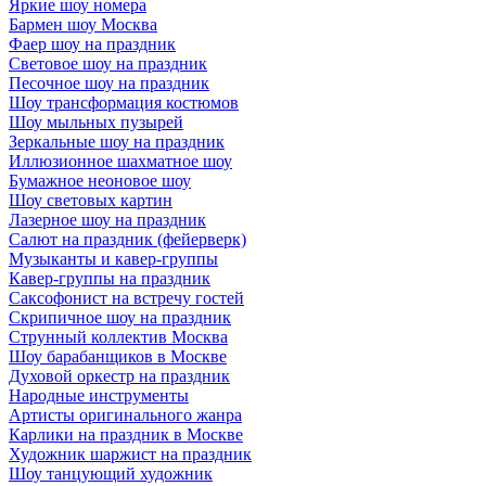
Яркие шоу номера
Бармен шоу Москва
Фаер шоу на праздник
Световое шоу на праздник
Песочное шоу на праздник
Шоу трансформация костюмов
Шоу мыльных пузырей
Зеркальные шоу на праздник
Иллюзионное шахматное шоу
Бумажное неоновое шоу
Шоу световых картин
Лазерное шоу на праздник
Салют на праздник (фейерверк)
Музыканты и кавер-группы
Кавер-группы на праздник
Саксофонист на встречу гостей
Скрипичное шоу на праздник
Струнный коллектив Москва
Шоу барабанщиков в Москве
Духовой оркестр на праздник
Народные инструменты
Артисты оригинального жанра
Карлики на праздник в Москве
Художник шаржист на праздник
Шоу танцующий художник