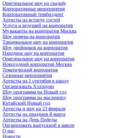
Оригинальное шоу на свадьбу
Корпоративные мероприятия
Корпоративный тимбилдинг
Артисты на встречу гостей
Услуги и ведущий на корпоратив
Музыканты на корпоратив Москва
Шоу номера на корпоратив
Танцевальное шоу на корпоратив
Шоу двойников на корпоратив
Народное шоу на корпоратив
Оригинальное шоу на корпоратив
Новогодний корпоратив Москва
Тематический корпоратив
Сезонные мероприятия
Артисты на 1 сентября в школу
Организовать Хэллоуин
Шоу программа на Новый год
Шоу программа на масленицу
Китайский Новый год
Артисты и шоу на 23 февраля
Артисты на праздник 8 марта
Артисты на День Победы
Организовать выпускной в школе
О нас
Новости