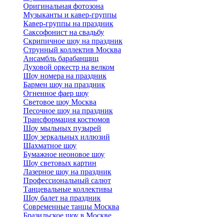
Оригинальная фотозона
Музыканты и кавер-группы
Кавер-группы на праздник
Саксофонист на свадьбу
Скрипичное шоу на праздник
Струнный коллектив Москва
Ансамбль барабанщиц
Духовой оркестр на велком
Шоу номера на праздник
Бармен шоу на праздник
Огненное фаер шоу
Световое шоу Москва
Песочное шоу на праздник
Трансформация костюмов
Шоу мыльных пузырей
Шоу зеркальных иллюзий
Шахматное шоу
Бумажное неоновое шоу
Шоу световых картин
Лазерное шоу на праздник
Профессиональный салют
Танцевальные коллективы
Шоу балет на праздник
Современные танцы Москва
Бразильское шоу в Москве