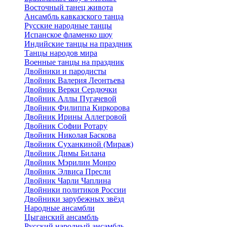
Восточный танец живота
Ансамбль кавказского танца
Русские народные танцы
Испанское фламенко шоу
Индийские танцы на праздник
Танцы народов мира
Военные танцы на праздник
Двойники и пародисты
Двойник Валерия Леонтьева
Двойник Верки Сердючки
Двойник Аллы Пугачевой
Двойник Филиппа Киркорова
Двойник Ирины Аллегровой
Двойник Софии Ротару
Двойник Николая Баскова
Двойник Суханкиной (Мираж)
Двойник Димы Билана
Двойник Мэрилин Монро
Двойник Элвиса Пресли
Двойник Чарли Чаплина
Двойники политиков России
Двойники зарубежных звёзд
Народные ансамбли
Цыганский ансамбль
Русский народный ансамбль