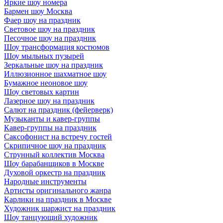
Яркие шоу номера
Бармен шоу Москва
Фаер шоу на праздник
Световое шоу на праздник
Песочное шоу на праздник
Шоу трансформация костюмов
Шоу мыльных пузырей
Зеркальные шоу на праздник
Иллюзионное шахматное шоу
Бумажное неоновое шоу
Шоу световых картин
Лазерное шоу на праздник
Салют на праздник (фейерверк)
Музыканты и кавер-группы
Кавер-группы на праздник
Саксофонист на встречу гостей
Скрипичное шоу на праздник
Струнный коллектив Москва
Шоу барабанщиков в Москве
Духовой оркестр на праздник
Народные инструменты
Артисты оригинального жанра
Карлики на праздник в Москве
Художник шаржист на праздник
Шоу танцующий художник