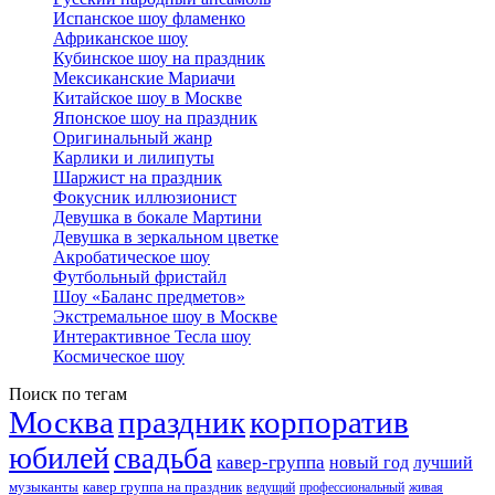
Испанское шоу фламенко
Африканское шоу
Кубинское шоу на праздник
Мексиканские Мариачи
Китайское шоу в Москве
Японское шоу на праздник
Оригинальный жанр
Карлики и лилипуты
Шаржист на праздник
Фокусник иллюзионист
Девушка в бокале Мартини
Девушка в зеркальном цветке
Акробатическое шоу
Футбольный фристайл
Шоу «Баланс предметов»
Экстремальное шоу в Москве
Интерактивное Тесла шоу
Космическое шоу
Поиск по тегам
Москва
праздник
корпоратив
юбилей
свадьба
кавер-группа
новый год
лучший
музыканты
кавер группа на праздник
ведущий
профессиональный
живая