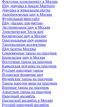
Фокусник иллюзионист в Москве
Шоу девушка в бокале Мартини
Девушка в зеркальном цветке
Акробатическое шоу в Москве
Футбольный фристайл
Шоу «Баланс предметов»
Экстремальное шоу в Москве
Электрическое Тесла шоу
Космическое шоу в Москве
Оригинальные шоу-номера
Танцевальные коллективы
Шоу балеты Москвы
Современные танцы на праздник
Бразильское шоу в Москве
Восточные танцы на праздник
Кавказская лезгинка на праздник
Русские народные танцы
Испанское фламенко шоу
Индийские танцы на праздник
Танцы народов мира на праздник
Военные танцы на праздник
Азиатские танцы на праздник
Народный ансамбль
Цыганский ансамбль в Москве
Русский народный ансамбль