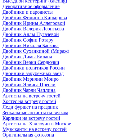
Выездной кейтеринг (catering)
Декоративное оформление
Двойники и пародисты
Двойник Филиппа Киркорова
Двойник Ирины Аллегровой
Двойник Валерия Леонтьева
Двойник Аллы Пугачевой
Двойник Софии Ротару
Двойник Николая Баскова
Двойник Суханкиной (Мираж)
Двойник Димы Билана
Двойник Верки Сердючки
Двойники политиков России
Двойники зарубежных звёзд
Двойник Мэрилин Монро
Двойник Элвиса Пресли
Двойник Чарли Чаплина
Артисты на встречу гостей
Хостес на встречу гостей
Леди фуршет на праздник
Зеркальные артисты на велком
Карлики на встречу гостей
Артисты на Хэллоуин в Москве
Музыканты на встречу гостей
Оригинальная фотозона