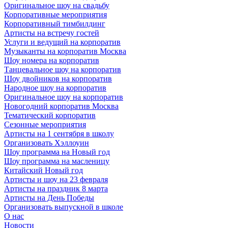
Оригинальное шоу на свадьбу
Корпоративные мероприятия
Корпоративный тимбилдинг
Артисты на встречу гостей
Услуги и ведущий на корпоратив
Музыканты на корпоратив Москва
Шоу номера на корпоратив
Танцевальное шоу на корпоратив
Шоу двойников на корпоратив
Народное шоу на корпоратив
Оригинальное шоу на корпоратив
Новогодний корпоратив Москва
Тематический корпоратив
Сезонные мероприятия
Артисты на 1 сентября в школу
Организовать Хэллоуин
Шоу программа на Новый год
Шоу программа на масленицу
Китайский Новый год
Артисты и шоу на 23 февраля
Артисты на праздник 8 марта
Артисты на День Победы
Организовать выпускной в школе
О нас
Новости