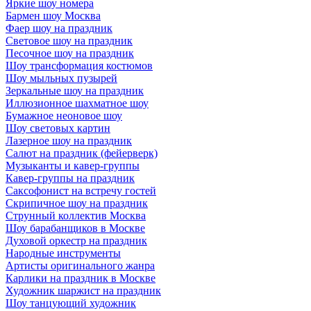
Яркие шоу номера
Бармен шоу Москва
Фаер шоу на праздник
Световое шоу на праздник
Песочное шоу на праздник
Шоу трансформация костюмов
Шоу мыльных пузырей
Зеркальные шоу на праздник
Иллюзионное шахматное шоу
Бумажное неоновое шоу
Шоу световых картин
Лазерное шоу на праздник
Салют на праздник (фейерверк)
Музыканты и кавер-группы
Кавер-группы на праздник
Саксофонист на встречу гостей
Скрипичное шоу на праздник
Струнный коллектив Москва
Шоу барабанщиков в Москве
Духовой оркестр на праздник
Народные инструменты
Артисты оригинального жанра
Карлики на праздник в Москве
Художник шаржист на праздник
Шоу танцующий художник