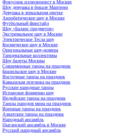
Фокусник иллюзионист в Москве
Шоу девушка в бокале Мартини
Девушка в зеркальном цветке
Акробатическое шоу в Москве
Футбольный фристайл
Шоу «Баланс предметов»
Экстремальное шоу в Москве
Электрическое Тесла шоу
Космическое шоу в Москве
Оригинальные шоу-номера
Танцевальные коллективы
Шоу балеты Москвы
Современные танцы на праздник
Бразильское шоу в Москве
Восточные танцы на праздник
Кавказская лезгинка на праздник
Русские народные танцы
Испанское фламенко шоу
Индийские танцы на праздник
Танцы народов мира на праздник
Военные танцы на праздник
Азиатские танцы на праздник
Народный ансамбль
Цыганский ансамбль в Москве
Русский народный ансамбль