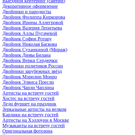
Выездной кейтеринг (catering)
Декоративное оформление
Двойники и пародисты
Двойник Филиппа Киркорова
Двойник Ирины Аллегровой
Двойник Валерия Леонтьева
Двойник Аллы Пугачевой
Двойник Софии Ротару
Двойник Николая Баскова
Двойник Суханкиной (Мираж)
Двойник Димы Билана
Двойник Верки Сердючки
Двойники политиков России
Двойники зарубежных звёзд
Двойник Мэрилин Монро
Двойник Элвиса Пресли
Двойник Чарли Чаплина
Артисты на встречу гостей
Хостес на встречу гостей
Леди фуршет на праздник
Зеркальные артисты на велком
Карлики на встречу гостей
Артисты на Хэллоуин в Москве
Музыканты на встречу гостей
Оригинальная фотозона