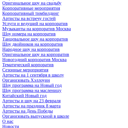
Оригинальное шоу на свадьбу
Корпоративные мероприятия
Корпоративный тимбилдинг
Артисты на встречу гостей
Услуги и ведущий на корпоратив
Музыканты на корпоратив Москва
Шоу номера на корпоратив
Танцевальное шоу на корпоратив
Шоу двойников на корпоратив
Народное шоу на корпоратив
Оригинальное шоу на корпоратив
Новогодний корпоратив Москва
Тематический корпоратив
Сезонные мероприятия
Артисты на 1 сентября в школу
Организовать Хэллоуин
Шоу программа на Новый год
Шоу программа на масленицу
Китайский Новый год
Артисты и шоу на 23 февраля
Артисты на праздник 8 марта
Артисты на День Победы
Организовать выпускной в школе
О нас
Новости