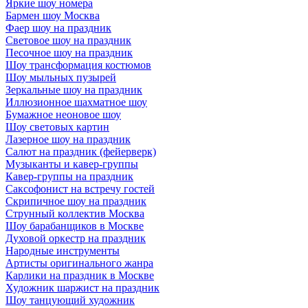
Яркие шоу номера
Бармен шоу Москва
Фаер шоу на праздник
Световое шоу на праздник
Песочное шоу на праздник
Шоу трансформация костюмов
Шоу мыльных пузырей
Зеркальные шоу на праздник
Иллюзионное шахматное шоу
Бумажное неоновое шоу
Шоу световых картин
Лазерное шоу на праздник
Салют на праздник (фейерверк)
Музыканты и кавер-группы
Кавер-группы на праздник
Саксофонист на встречу гостей
Скрипичное шоу на праздник
Струнный коллектив Москва
Шоу барабанщиков в Москве
Духовой оркестр на праздник
Народные инструменты
Артисты оригинального жанра
Карлики на праздник в Москве
Художник шаржист на праздник
Шоу танцующий художник