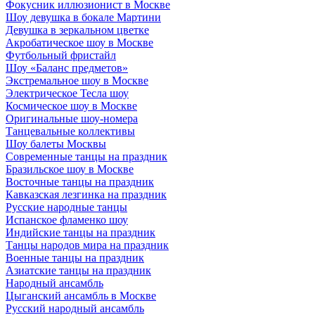
Фокусник иллюзионист в Москве
Шоу девушка в бокале Мартини
Девушка в зеркальном цветке
Акробатическое шоу в Москве
Футбольный фристайл
Шоу «Баланс предметов»
Экстремальное шоу в Москве
Электрическое Тесла шоу
Космическое шоу в Москве
Оригинальные шоу-номера
Танцевальные коллективы
Шоу балеты Москвы
Современные танцы на праздник
Бразильское шоу в Москве
Восточные танцы на праздник
Кавказская лезгинка на праздник
Русские народные танцы
Испанское фламенко шоу
Индийские танцы на праздник
Танцы народов мира на праздник
Военные танцы на праздник
Азиатские танцы на праздник
Народный ансамбль
Цыганский ансамбль в Москве
Русский народный ансамбль