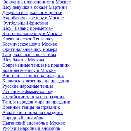
Фокусник иллюзионист в Москве
Шоу девушка в бокале Мартини
Девушка в зеркальном цветке
Акробатическое шоу в Москве
Футбольный фристайл
Шоу «Баланс предметов»
Экстремальное шоу в Москве
Электрическое Тесла шоу
Космическое шоу в Москве
Оригинальные шоу-номера
Танцевальные коллективы
Шоу балеты Москвы
Современные танцы на праздник
Бразильское шоу в Москве
Восточные танцы на праздник
Кавказская лезгинка на праздник
Русские народные танцы
Испанское фламенко шоу
Индийские танцы на праздник
Танцы народов мира на праздник
Военные танцы на праздник
Азиатские танцы на праздник
Народный ансамбль
Цыганский ансамбль в Москве
Русский народный ансамбль