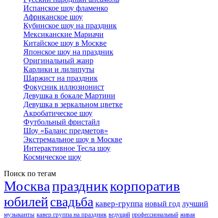
Испанское шоу фламенко
Африканское шоу
Кубинское шоу на праздник
Мексиканские Мариачи
Китайское шоу в Москве
Японское шоу на праздник
Оригинальный жанр
Карлики и лилипуты
Шаржист на праздник
Фокусник иллюзионист
Девушка в бокале Мартини
Девушка в зеркальном цветке
Акробатическое шоу
Футбольный фристайл
Шоу «Баланс предметов»
Экстремальное шоу в Москве
Интерактивное Тесла шоу
Космическое шоу
Поиск по тегам
Москва
праздник
корпоратив
юбилей
свадьба
кавер-группа
новый год
лучший
музыканты
кавер группа на праздник
ведущий
профессиональный
живая