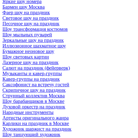
Яркие шоу номера
Бармен шоу Москва
Фаер шоу на праздник
Световое шоу на праздник
Песочное шоу на праздник
Шоу трансформация костюмов
Шоу мыльных пузырей
Зеркальные шоу на праздник
Иллюзионное шахматное шоу
Бумажное неоновое шоу
Шоу световых картин
Лазерное шоу на праздник
Салют на праздник (фейерверк)
Музыканты и кавер-группы
Кавер-группы на праздник
Саксофонист на встречу гостей
Скрипичное шоу на праздник
Струнный коллектив Москва
Шоу барабанщиков в Москве
Духовой оркестр на праздник
Народные инструменты
Артисты оригинального жанра
Карлики на праздник в Москве
Художник шаржист на праздник
Шоу танцующий художник