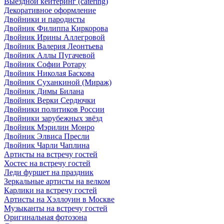
Выездной кейтеринг (catering)
Декоративное оформление
Двойники и пародисты
Двойник Филиппа Киркорова
Двойник Ирины Аллегровой
Двойник Валерия Леонтьева
Двойник Аллы Пугачевой
Двойник Софии Ротару
Двойник Николая Баскова
Двойник Суханкиной (Мираж)
Двойник Димы Билана
Двойник Верки Сердючки
Двойники политиков России
Двойники зарубежных звёзд
Двойник Мэрилин Монро
Двойник Элвиса Пресли
Двойник Чарли Чаплина
Артисты на встречу гостей
Хостес на встречу гостей
Леди фуршет на праздник
Зеркальные артисты на велком
Карлики на встречу гостей
Артисты на Хэллоуин в Москве
Музыканты на встречу гостей
Оригинальная фотозона