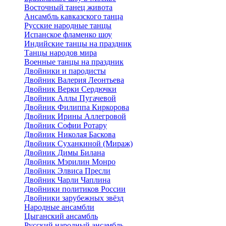
Восточный танец живота
Ансамбль кавказского танца
Русские народные танцы
Испанское фламенко шоу
Индийские танцы на праздник
Танцы народов мира
Военные танцы на праздник
Двойники и пародисты
Двойник Валерия Леонтьева
Двойник Верки Сердючки
Двойник Аллы Пугачевой
Двойник Филиппа Киркорова
Двойник Ирины Аллегровой
Двойник Софии Ротару
Двойник Николая Баскова
Двойник Суханкиной (Мираж)
Двойник Димы Билана
Двойник Мэрилин Монро
Двойник Элвиса Пресли
Двойник Чарли Чаплина
Двойники политиков России
Двойники зарубежных звёзд
Народные ансамбли
Цыганский ансамбль
Русский народный ансамбль