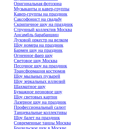
Оригинальная фотозона
Музыканты и кавер-группы
Кавер-группы на праздник
Саксофонист на свадьбу
Скрипичное шоу на праздник
Струнный коллектив Москва
Ансамбль барабанщиц
Духовой оркестр на велком
Шоу номера на праздник
Бармен шоу на праздник
Огненное фаер шоу
Световое шоу Москва
Песочное шоу на праздник
Трансформация костюмов
Шоу мыльных пузырей
Шоу зеркальных иллюзий
Шахматное шоу
Бумажное неоновое шоу
Шоу световых картин
Лазерное шоу на праздник
Профессиональный салют
Танцевальные коллективы
Шоу балет на праздник
Современные танцы Москва
Бразильское шоу в Москве